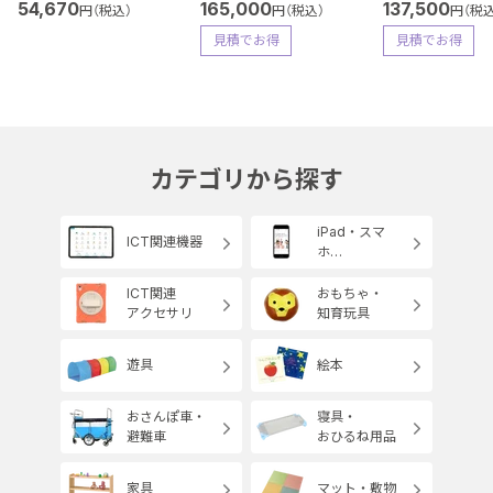
54,670
165,000
137,500
円（税込）
円（税込）
円（税込
見積でお得
見積でお得
カテゴリから探す
iPad・スマ
ICT関連機器
ホ
レンタルサー
ビス
ICT関連
おもちゃ・
アクセサリ
知育玩具
遊具
絵本
おさんぽ車・
寝具・
避難車
おひるね用品
家具
マット・敷物