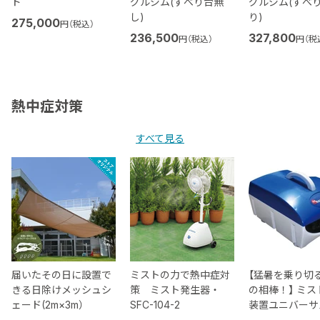
ド
グルジム(すべり台無
グルジム(すべ
し)
り)
275,000
円（税込）
236,500
327,800
円（税込）
円（税
熱中症対策
すべて見る
届いたその日に設置で
ミストの力で熱中症対
【猛暑を乗り切
きる日除けメッシュシ
策 ミスト発生器・
の相棒！】 ミス
ェード(2m×3m）
SFC-104-2
装置ユニバーサ
ト MUM602