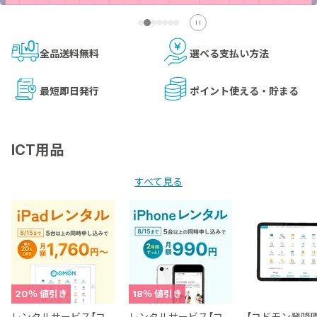
全品送料無料
選べる支払い方法
最短即日発行
ポイント使える・貯まる
ICT用品
すべて見る
20
％ 値引き
18
％ 値引き
レンタルサービス【コ
レンタルサービス【コ
【コドモン登降