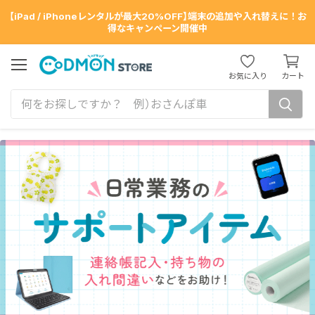
【iPad / iPhoneレンタルが最大20%OFF】端末の追加や入れ替えに！お
得なキャンペーン開催中
カ
ー
メ
お気に入り
カート
ニ
ト
ュ
を
ー
見
る