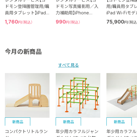
ドモン登降園管理用/職
ドモン写真撮影用／入
用/職員用タブ
員用タブレット】iPad
力補助用】iPhone
iPad Wi-Fiモ
(10.2インチ 第8世代)
SE（第2世代）
128GB (11イン
現
1,760
現
990
75,900
円（税込）
円（税込）
円（税込
世代・A16)
在
在
の
の
価
価
格
格
今月の新商品
すべて見る
新商品
新商品
新商品
コンパクトリトルラン
年少用カラフルジャン
年少用カラフル