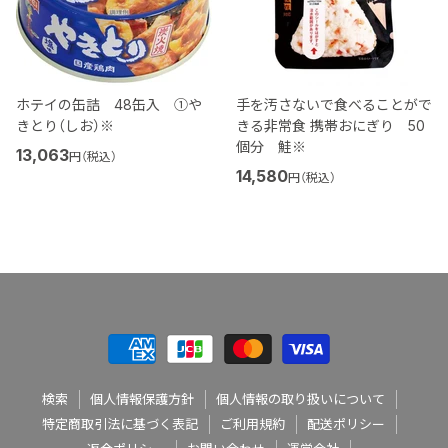
ホテイの缶詰 48缶入 ①や
手を汚さないで食べることがで
きとり（しお）※
きる非常食 携帯おにぎり 50
個分 鮭※
13,063
円（税込）
14,580
円（税込）
検索
個人情報保護方針
個人情報の取り扱いについて
特定商取引法に基づく表記
ご利用規約
配送ポリシー