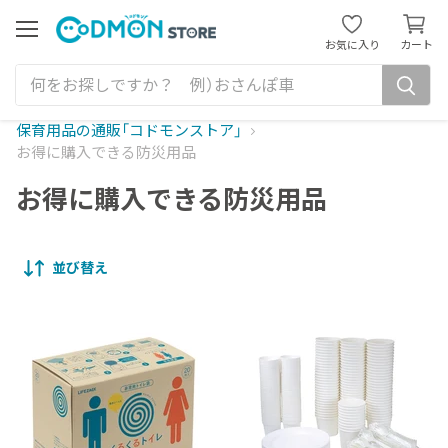
カ
ー
メ
お気に入り
カート
ニ
ト
ュ
を
ー
見
る
保育用品の通販「コドモンストア」
お得に購入できる防災用品
お得に購入できる防災用品
並び替え