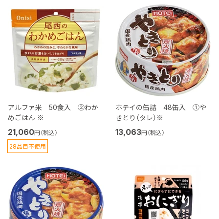
アルファ米 50食入 ②わか
ホテイの缶詰 48缶入 ①や
めごはん ※
きとり（タレ）※
21,060
13,063
円（税込）
円（税込）
28品目不使用