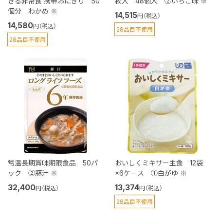
きる非常食 携帯おにぎり 50
枚入 48個入 ②いちご味 ※
個分 わかめ ※
14,515
円（税込）
14,580
円（税込）
28品目不使用
28品目不使用
常温長期賞味期限食品 50パ
おいしくミキサー主食 12袋
ック ②豚汁 ※
×6ケース ①白がゆ ※
32,400
13,374
円（税込）
円（税込）
28品目不使用