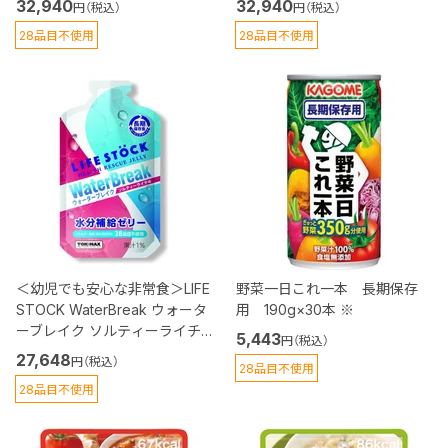
32,940
32,940
円（税込）
円（税込）
28品目不使用
28品目不使用
＜幼児でも安心な非常食＞LIFE
野菜一日これ一本 長期保存
STOCK WaterBreak ウォータ
用 190g×30本 ※
ーブレイク ソルティーライチ
5,443
円（税込）
味 80個入り ※
27,648
円（税込）
28品目不使用
28品目不使用