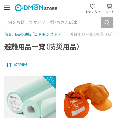
カ
ー
メ
お気に入り
カート
ニ
ト
ュ
を
ー
見
る
保育用品の通販「コドモンストア」
避難用品一覧（防災用品）
避難用品一覧（防災用品）
並び替え