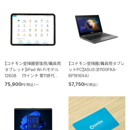
の
の
価
価
格
格
【コドモン登降園管理用/職員用
【コドモン登降園/職員用タブレ
タブレット】iPad Wi-Fiモデル
ットPC】ASUS（B1100FKA-
128GB (11インチ 第11世代・
BP1816XA）
A16)
75,900
57,750
円（税込）
〜
円（税込）