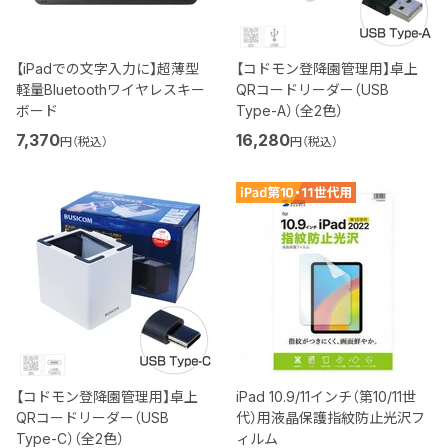
【iPadでの文字入力に】超薄型
【コドモン登降園管理用】卓上
軽量Bluetoothワイヤレスキー
QRコードリーダー（USB
ボード
Type-A）（全2色）
7,370
16,280
円（税込）
円（税込）
【コドモン登降園管理用】卓上
iPad 10.9/11インチ（第10/11世
QRコードリーダー（USB
代）用液晶保護指紋防止光沢フ
Type-C）（全2色）
ィルム