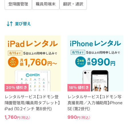
登降園管理
職員用端末
翻訳・通訳
並び替え
20
％ 値引き
18
％ 値引き
レンタルサービス【コドモン登
レンタルサービス【コドモン写
降園管理用/職員用タブレット】
真撮影用／入力補助用】iPhone
iPad (10.2インチ 第8世代)
SE（第2世代）
現
1,760
現
990
円（税込）
円（税込）
在
在