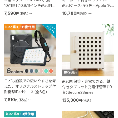
10/11世代10.9/11インチiPad対
iPadケース（全3色）（Apple 第
応）
10/11世代 10.9/11インチiPad対
7,590
10,780
円（税込）
〜
円（税込）
〜
応）
売り切れ
こども施設での使いやすさを考
iPadを保管・充電できる、鍵
えた、オリジナルストラップ付
付きタブレット充電保管庫（10
耐衝撃iPadケース（全6色）
台）Secure2Series
（Apple 第10/11世代 10.9/11イン
7,810
135,300
円（税込）
〜
円（税込）
チiPad対応）