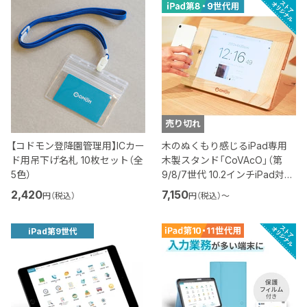
売り切れ
【コドモン登降園管理用】ICカー
木のぬくもり感じるiPad専用
ド用吊下げ名札 10枚セット（全
木製スタンド「CoVAcO」（第
5色）
9/8/7世代 10.2インチiPad対
応）
2,420
7,150
円（税込）
円（税込）
〜
iPad第9世代