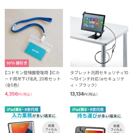
10
％ 値引き
【コドモン登降園管理用 】ICカ
タブレット汎用セキュリティ10
ード用吊下げ名札 20枚セット
～13インチ対応（eセキュリテ
（全5色）
ィ・ブラック）
現
4,356
13,134
円（税込）
円（税込）
在
の
価
格