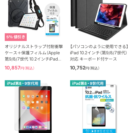
5
％ 値引き
オリジナルストラップ付耐衝撃
【パソコンのように使用できる】
ケース＋保護フィルム（Apple
iPad 10.2インチ（第9/8/7世代）
第9/8/7世代 10.2インチiPad対
対応 キーボード付ケース
応）
現
10,857
10,752
円（税込）
円（税込）
在
の
価
格