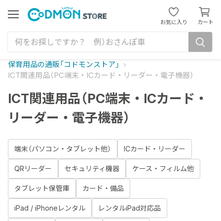
カ
ー
メ
お気に入り
カート
ニ
ト
ュ
を
ー
見
る
保育用品の通販「コドモンストア」
ICT関連用品（PC端末・ICカード・リーダー・電子機器）
ICT関連用品（PC端末・ICカード・
リーダー・電子機器）
端末（パソコン・タブレット他）
ICカード・リーダー
QRリーダー
セキュリティ機器
ケース・フィルム他
タブレット保管庫
カード・備品
iPad / iPhoneレンタル
レンタルiPad対応品