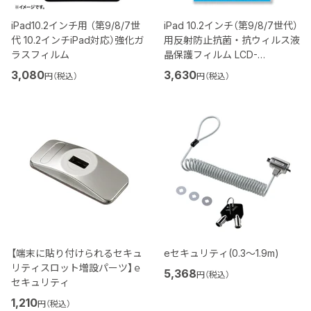
iPad10.2インチ用 （第9/8/7世
iPad 10.2インチ（第9/8/7世代）
代 10.2インチiPad対応）強化ガ
用反射防止抗菌・抗ウィルス液
ラスフィルム
晶保護フィルム LCD-
IPAD12ABVNG
3,080
3,630
円（税込）
円（税込）
【端末に貼り付けられるセキュ
eセキュリティ(0.3～1.9m)
リティスロット増設パーツ】ｅ
5,368
円（税込）
セキュリティ
1,210
円（税込）