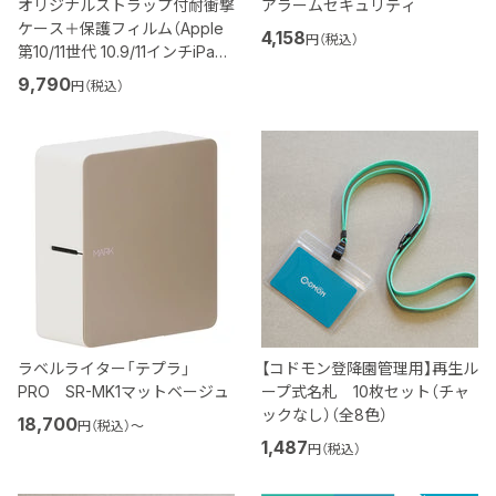
オリジナルストラップ付耐衝撃
アラームセキュリティ
ケース＋保護フィルム（Apple
4,158
円（税込）
第10/11世代 10.9/11インチiPad
対応）
9,790
円（税込）
ラベルライター「テプラ」
【コドモン登降園管理用】再生ル
PRO SR-MK1マットベージュ
ープ式名札 10枚セット（チャ
ックなし）（全8色）
18,700
円（税込）
〜
1,487
円（税込）