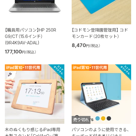
【職員用パソコン】HP 250R
【コドモン登降園管理用】 コド
G9/CT（15.6インチ）
モンカード（20枚セット）
(9R4K9AV-ADAL)
8,470
円（税込）
177,100
円（税込）
売り切れ
木のぬくもり感じるiPad専用
パソコンのように使用できる、
木製スタンド「CoVAcO」（第
キーボード付きオリジナル