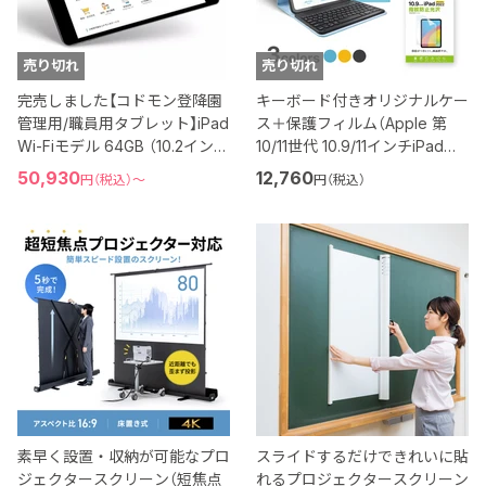
売り切れ
売り切れ
完売しました【コドモン登降園
キーボード付きオリジナルケー
管理用/職員用タブレット】iPad
ス＋保護フィルム（Apple 第
Wi-Fiモデル 64GB （10.2インチ
10/11世代 10.9/11インチiPad対
第9世代）
応）
50,930
12,760
円（税込）
〜
円（税込）
素早く設置・収納が可能なプロ
スライドするだけできれいに貼
ジェクタースクリーン（短焦点
れるプロジェクタースクリーン