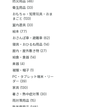
防災用品 (48)
衛生用品 (33)
おもちゃ・知育玩具・おま
まごと (133)
室内遊具 (33)
絵本 (77)
おさんぽ車・避難車 (62)
寝具・おひるね用品 (14)
屋内・屋外敷き物 (27)
給食・食器 (14)
楽器 (4)
被服・帽子 (1)
PC・タブレット端末・リー
ダー (39)
家具 (130)
暑さ・熱中症対策 (30)
雨対策用品 (15)
新年度用品 (148)