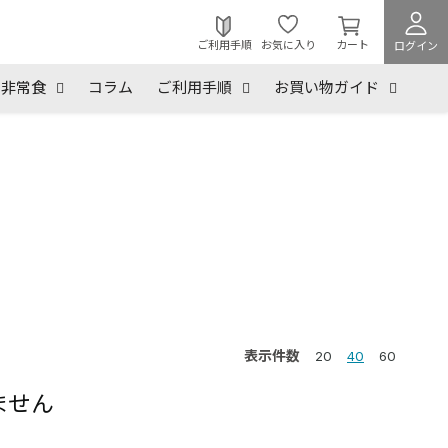
カ
ー
ご利用手順
お気に入り
カート
ログイン
ト
を
非常食
コラム
ご利用手順
お買い物ガイド
見
る
表示件数
20
40
60
ません