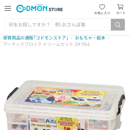
カ
ー
メ
お気に入り
カート
ニ
ト
ュ
を
ー
見
る
保育用品の通販「コドモンストア」
おもちゃ・絵本
アーテックブロック ドリームセット DX 1154