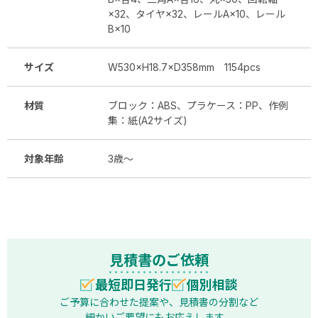
×32、タイヤ×32、レールA×10、レール
B×10
サイズ
W530×H18.7×D358mm 1154pcs
材質
ブロック：ABS、プラケース：PP、作例
集：紙(A2サイズ)
対象年齢
3歳～
見積書のご依頼
最短即日発行
個別相談
ご予算に合わせた提案や、見積書の分割など
細かいご要望にもお応えします。