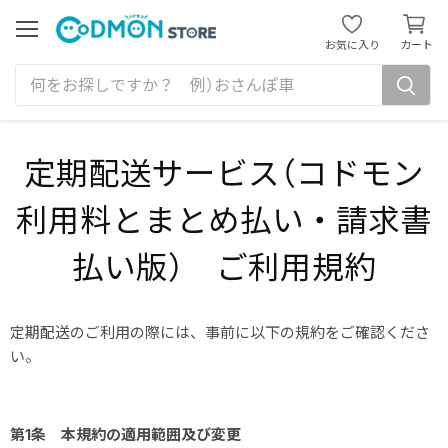
カ
ー
メ
お気に入り
カート
ニ
ト
ュ
を
ー
見
る
定期配送サービス（コドモン
利用料とまとめ払い・請求書
払い版） ご利用規約
定期配送のご利用の際には、事前に以下の規約をご確認くださ
い。
第1条 本規約の適用範囲及び変更