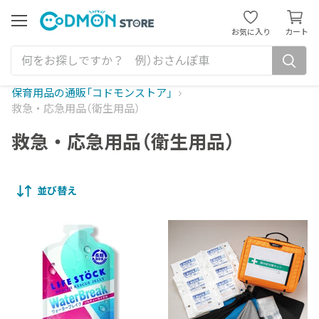
カ
ー
メ
お気に入り
カート
ニ
ト
ュ
を
ー
見
る
保育用品の通販「コドモンストア」
救急・応急用品（衛生用品）
救急・応急用品（衛生用品）
並び替え