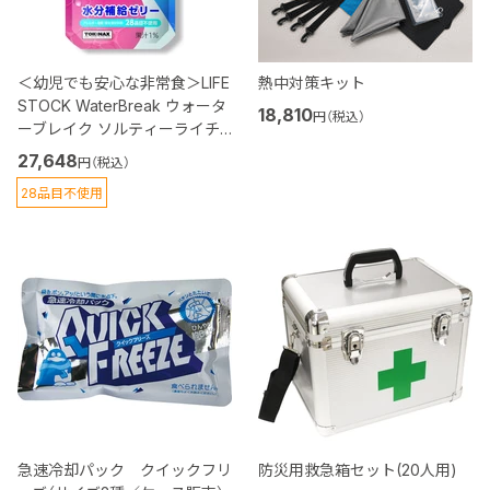
＜幼児でも安心な非常食＞LIFE
熱中対策キット
STOCK WaterBreak ウォータ
18,810
円（税込）
ーブレイク ソルティーライチ
味 80個入り ※
27,648
円（税込）
28品目不使用
急速冷却パック クイックフリ
防災用救急箱セット(20人用)