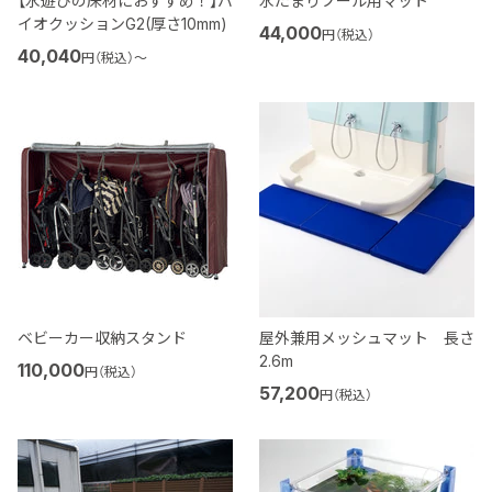
【水遊びの床材におすすめ！】バ
水たまりプール用マット
イオクッションG2(厚さ10mm)
44,000
円（税込）
40,040
円（税込）
〜
ベビーカー収納スタンド
屋外兼用メッシュマット 長さ
2.6m
110,000
円（税込）
57,200
円（税込）