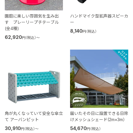
園庭に楽しい雰囲気を生み出
ハンドマイク型拡声器スピーカ
す プレーリープチテーブル
ー
(全4種)
8,140
円（税込）
62,920
円（税込）
〜
角が丸くなっていて安全な傘立
届いたその日に設置できる日除
て アーバンピット
けメッシュシェード(2m×3m）
30,910
54,670
円（税込）
〜
円（税込）