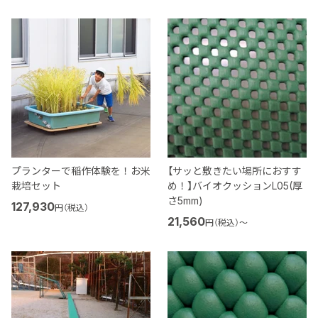
プランターで稲作体験を！お米
【サッと敷きたい場所におすす
栽培セット
め！】バイオクッションL05(厚
さ5mm)
127,930
円（税込）
21,560
円（税込）
〜