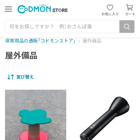
カ
ー
メ
お気に入り
カート
ニ
ト
ュ
を
ー
見
る
保育用品の通販「コドモンストア」
屋外備品
屋外備品
並び替え