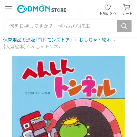
カ
ー
メ
お気に入り
カート
ニ
ト
ュ
を
ー
見
る
保育用品の通販「コドモンストア」
おもちゃ・絵本
【大型絵本】へんしんトンネル