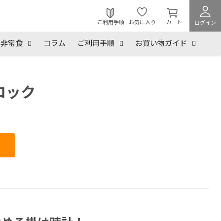
カ
ー
ご利用手順
お気に入り
カート
ログイン
ト
を
非常食
コラム
ご利用手順
お買い物ガイド
見
る
クロック