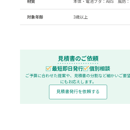
材質
本体・電池ブタ：ABS 風防：
対象年齢
3歳以上
見積書のご依頼
最短即日発行
個別相談
ご予算に合わせた提案や、見積書の分割など
細かいご要
にもお応えします。
見積書発行を依頼する