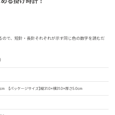
よめる掛け時計！
いるので、短針・長針それぞれが示す同じ色の数字を読むだ
）
cm 【パッケージサイズ】縦31.0×横31.0×厚さ5.0cm