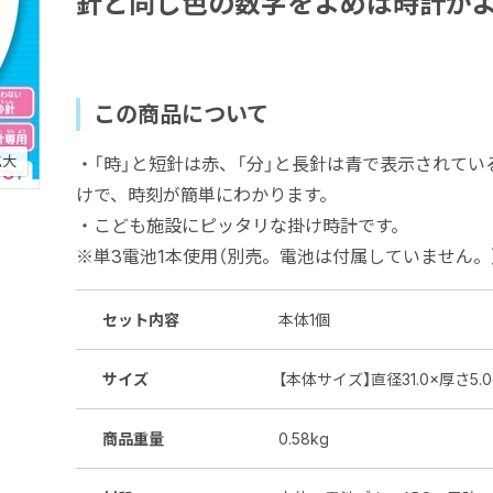
針と同じ色の数字をよめば時計が
この商品について
拡大
・「時」と短針は赤、「分」と長針は青で表示されて
けで、時刻が簡単にわかります。
・こども施設にピッタリな掛け時計です。
※単3電池1本使用（別売。電池は付属していません。
セット内容
本体1個
サイズ
【本体サイズ】直径31.0×厚さ5.0
商品重量
0.58kg