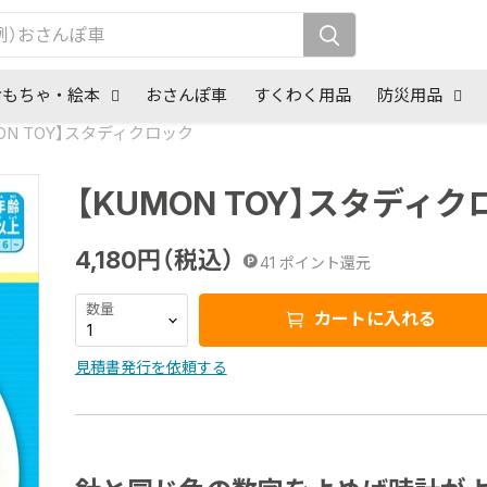
おもちゃ・絵本
おさんぽ車
すくわく用品
防災用品
ON TOY】スタディクロック
【KUMON TOY】スタディ
4,180
円（税込）
41
ポイント還元
数量
カートに入れる
見積書発行を依頼する