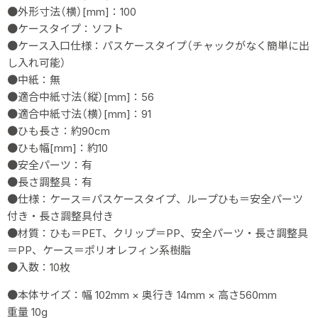
●外形寸法（横）[mm]：100
●ケースタイプ：ソフト
●ケース入口仕様：パスケースタイプ（チャックがなく簡単に出
し入れ可能）
●中紙：無
●適合中紙寸法（縦）[mm]：56
●適合中紙寸法（横）[mm]：91
●ひも長さ：約90cm
●ひも幅[mm]：約10
●安全パーツ：有
●長さ調整具：有
●仕様：ケース＝パスケースタイプ、ループひも＝安全パーツ
付き・長さ調整具付き
●材質：ひも＝PET、クリップ＝PP、安全パーツ・長さ調整具
＝PP、ケース＝ポリオレフィン系樹脂
●入数：10枚
●本体サイズ：
幅 102mm × 奥行き 14mm × 高さ560mm
重量 10g