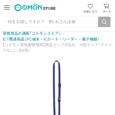
カ
ー
メ
お気に入り
カート
ニ
ト
ュ
を
ー
見
る
保育用品の通販「コドモンストア」
ICT関連用品（PC端末・ICカード・リーダー・電子機器）
【コドモン登降園管理用】再生ループ式名札 10枚セット（チャッ
クなし）（全8色）