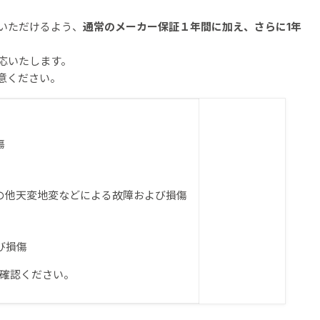
いただけるよう、
通常のメーカー保証１年間に加え、さらに1年
応いたします。
意ください。
傷
その他天変地変などによる故障および損傷
び損傷
確認ください。