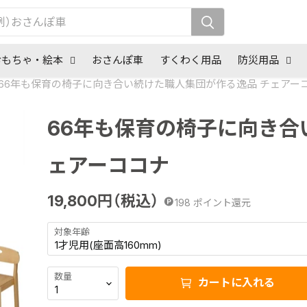
おもちゃ・絵本
おさんぽ車
すくわく用品
防災用品
66年も保育の椅子に向き合い続けた職人集団が作る逸品 チェアー
66年も保育の椅子に向き合
ェアーココナ
19,800
円（税込）
198
ポイント還元
対象年齢
数量
カートに入れる