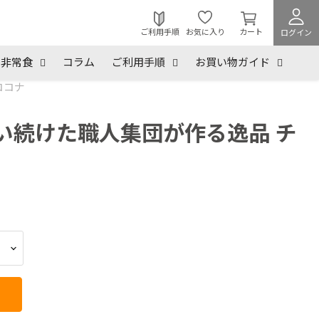
カ
ー
ご利用手順
お気に入り
カート
ログイン
ト
を
非常食
コラム
ご利用手順
お買い物ガイド
見
ココナ
る
い続けた職人集団が作る逸品 チ