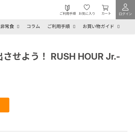
カ
ー
ご利用手順
お気に入り
カート
ログイン
ト
を
非常食
コラム
ご利用手順
お買い物ガイド
見
る
う！ RUSH HOUR Jr.-