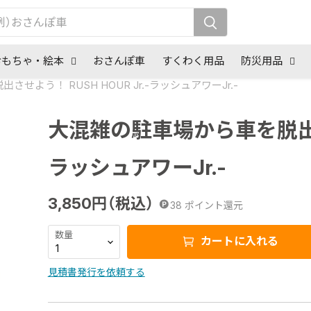
おもちゃ・絵本
おさんぽ車
すくわく用品
防災用品
せよう！ RUSH HOUR Jr.-ラッシュアワーJr.-
大混雑の駐車場から車を脱出させよ
ラッシュアワーJr.-
3,850
円（税込）
38
ポイント還元
数量
カートに入れる
見積書発行を依頼する