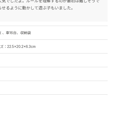
人気でしたよ。ルールを理解するのが最初は難しそうで
らせるように動かして遊ぶ子もいました。
 、車16台、収納袋
：22.5×20.2×6.3cm