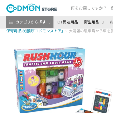
カテゴリから探す
ICT関連用品
衛生用品
保育用品の通販「コドモンストア」
大混雑の駐車場から車を脱出さ