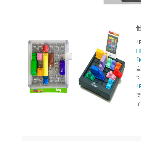
「
H
「
自
で
「
で
子