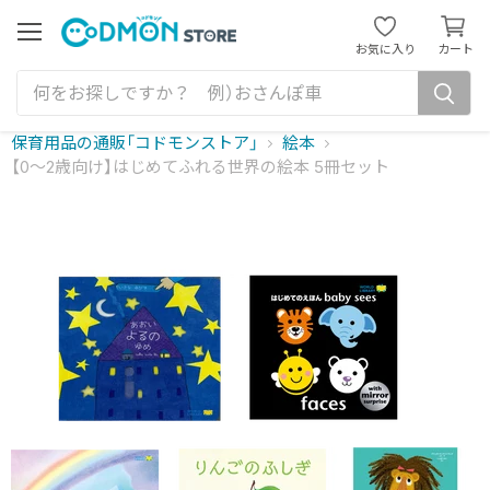
カ
ー
メ
お気に入り
カート
ニ
ト
ュ
を
ー
見
る
保育用品の通販「コドモンストア」
絵本
【0～2歳向け】はじめてふれる世界の絵本 5冊セット