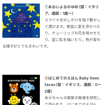
①あおいよるのゆめ（国：イタリ
ア、適齢：1歳～）
スライド式のしかけを指で動かし
て遊びます。夜空に星を浮かべた
り、チューリップの花を咲かせた
り、空に虹を描いたり。色が変わ
る様子がとてもきれいです。
②
はじめてのえほん Baby Sees
faces
（国：イギリス、適齢：0～
2歳）
あかちゃんの視覚の発達を研究し
て作られた、はじめてのえほん