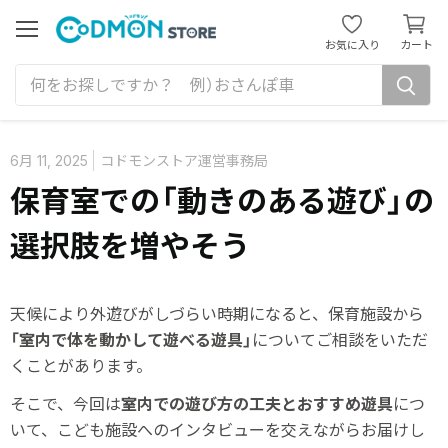
カ
ー
メ
お気に入り
カート
ニ
ト
ュ
を
ー
見
る
6月 11, 2025
コドモンストア運営事務局
保育室での「動きのある遊び」の
選択肢を増やそう
天候により外遊びがしづらい時期になると、保育施設から
「室内で体を動かして遊べる遊具」
についてご相談をいただ
くことがあります。
そこで、今回は
室内での遊び方の工夫とおすすめ遊具
につ
いて、こども施設へのインタビューを交えながらお届けし