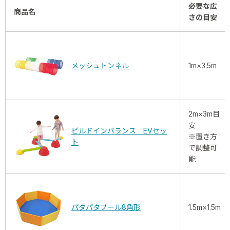
必要な広
商品名
さの目安
メッシュトンネル
1m×3.5m
2m×3m目
安
ビルドインバランス EVセッ
※置き方
ト
で調整可
能
パタパタプール8角形
1.5m×1.5m