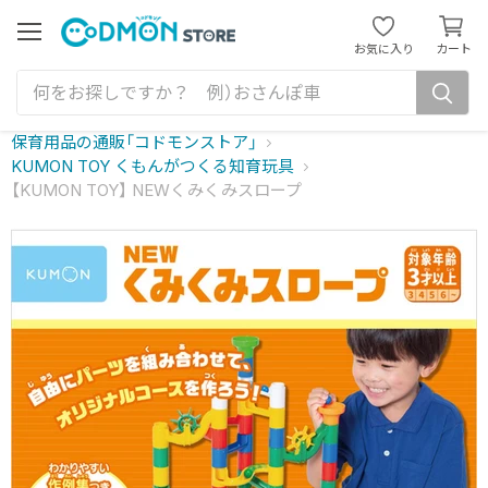
カ
ー
メ
お気に入り
カート
ニ
ト
ュ
を
ー
見
る
保育用品の通販「コドモンストア」
KUMON TOY くもんがつくる知育玩具
【KUMON TOY】 NEWくみくみスロープ