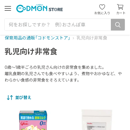
カ
ー
メ
お気に入り
カート
ニ
ト
ュ
を
ー
見
る
保育用品の通販「コドモンストア」
乳児向け非常食
乳児向け非常食
0歳～1歳半ごろの乳児さん向けの非常食を集めました。
離乳食期の乳児さんでも食べやすいよう、煮物やおかゆなど、や
わらかい食感の非常食をそろえています。
並び替え