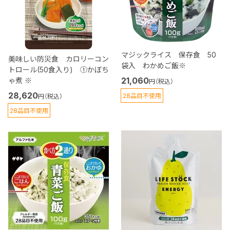
マジックライス 保存食 50
美味しい防災食 カロリーコン
袋入 わかめご飯※
トロール(50食入り) ①かぼち
21,060
ゃ煮 ※
円（税込）
28,620
28品目不使用
円（税込）
28品目不使用