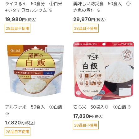
ライスるん 50食分 ①白米
美味しい防災食 50食入 ⑪
+ホタテ貝カルシウム ※
赤魚の煮付 ※
19,980
29,970
円（税込）
円（税込）
28品目不使用
28品目不使用
アルファ米 50食入 ①白飯
安心米 50袋入り ①白飯 ※
※
17,820
円（税込）
17,820
円（税込）
28品目不使用
28品目不使用