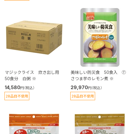
マジックライス 炊き出し用
美味しい防災食 50食入 ⑦
50食分 白粥 ※
さつま芋のレモン煮 ※
14,580
29,970
円（税込）
円（税込）
28品目不使用
28品目不使用