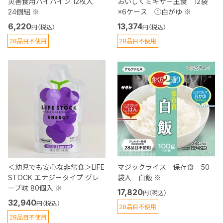
災害食用ハイハイン 12枚入
おいしくミキサー主食 12袋
24個組 ※
×6ケース ①白がゆ ※
6,220
13,374
円（税込）
円（税込）
28品目不使用
28品目不使用
＜幼児でも安心な非常食＞LIFE
マジックライス 保存食 50
STOCK エナジータイプ グレ
袋入 白飯 ※
ープ味 80個入 ※
17,820
円（税込）
32,940
円（税込）
28品目不使用
28品目不使用