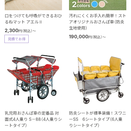
口をつけても呼吸ができるおひ
汚れにくくお手入れ簡単！スト
るねマット アエルⅡ
アオリジナルおさんぽ車（防炎
生地使用）
2,300
円（税込）
〜
190,000
円（税込）
〜
見積でお得
乳児用おさんぽ車の定番品 対
防炎シートが標準装備！スワニ
面式4人乗り S－88（4人乗りシ
ーSS 6シートタイプ（6人乗
ートタイプ）
りシートタイプ）