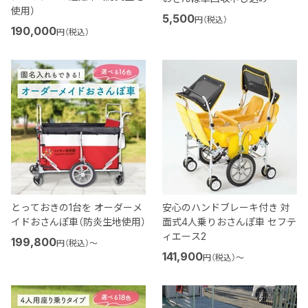
使用）
5,500
円（税込）
190,000
円（税込）
とっておきの1台を オーダーメ
安心のハンドブレーキ付き 対
イドおさんぽ車（防炎生地使用）
面式4人乗りおさんぽ車 セフテ
ィエース2
199,800
円（税込）
〜
141,900
円（税込）
〜