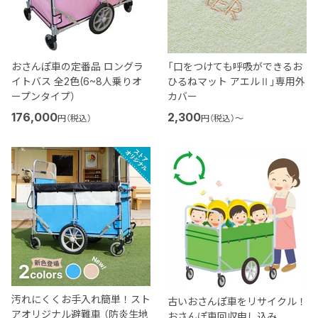
おさんぽ車の定番品 ロングラ
「口をつけても呼吸ができるお
イトバス 全2色(6~8人乗りオ
ひるねマット アエルⅡ」専用外
ープンタイプ）
カバー
176,000
2,300
円（税込）
円（税込）
〜
汚れにくくお手入れ簡単！スト
古いおさんぽ車をリサイクル！
アオリジナル避難車 （防炎生地
おさんぽ車回収申し込み