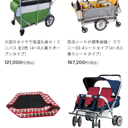
大型のタイヤで坂道も楽々！ミ
防炎シートが標準装備！ スワ
ニバス 全2色 （4～6人乗りオー
ニーSS 4シートタイプ（4～6人
プンタイプ）
乗りシートタイプ）
121,000
167,200
円（税込）
円（税込）