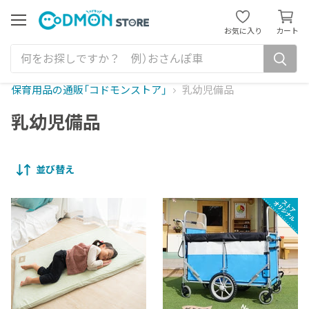
カ
ー
メ
お気に入り
カート
ニ
ト
ュ
を
ー
見
る
保育用品の通販「コドモンストア」
乳幼児備品
乳幼児備品
並び替え