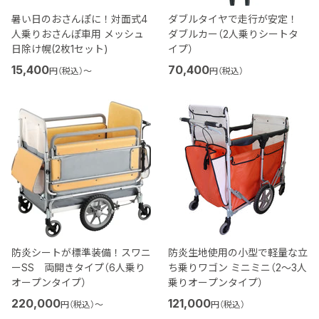
暑い日のおさんぽに！対面式4
ダブルタイヤで走行が安定！
人乗りおさんぽ車用 メッシュ
ダブルカー（2人乗りシートタ
日除け幌(2枚1セット)
イプ）
15,400
70,400
円（税込）
〜
円（税込）
防炎シートが標準装備！スワニ
防炎生地使用の小型で軽量な立
ーSS 両開きタイプ（6人乗り
ち乗りワゴン ミニミニ（2～3人
オープンタイプ）
乗りオープンタイプ）
220,000
121,000
円（税込）
〜
円（税込）