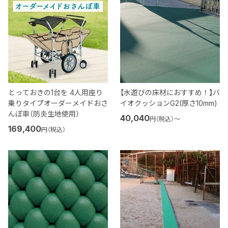
とっておきの1台を 4人用座り
【水遊びの床材におすすめ！】バ
乗りタイプオーダーメイドおさ
イオクッションG2(厚さ10mm)
んぽ車（防炎生地使用）
40,040
円（税込）
〜
169,400
円（税込）