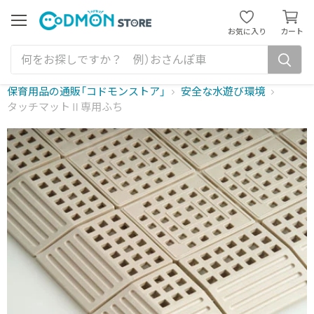
カ
ー
メ
お気に入り
カート
ニ
ト
ュ
を
ー
見
る
保育用品の通販「コドモンストア」
安全な水遊び環境
タッチマットⅡ専用ふち