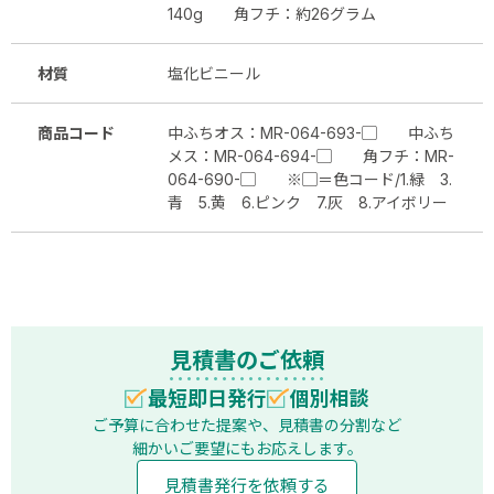
140g 角フチ：約26グラム
材質
塩化ビニール
商品コード
中ふちオス：MR-064-693-▢ 中ふち
メス：MR-064-694-▢ 角フチ：MR-
064-690-▢ ※▢＝色コード/1.緑 3.
青 5.黄 6.ピンク 7.灰 8.アイボリー
見積書のご依頼
最短即日発行
個別相談
ご予算に合わせた提案や、見積書の分割など
細かいご要望にもお応えします。
見積書発行を依頼する