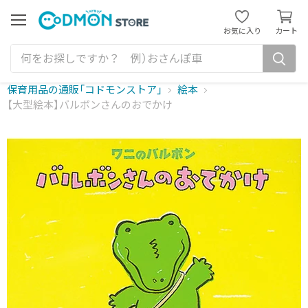
カ
ー
メ
お気に入り
カート
ニ
ト
ュ
を
ー
見
る
保育用品の通販「コドモンストア」
絵本
【大型絵本】バルボンさんのおでかけ