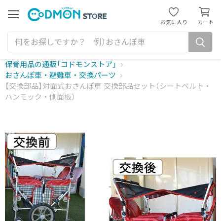
カ
ー
メ
お気に入り
カート
ニ
ト
ュ
を
ー
見
る
保育用品の通販「コドモンストア」
おさんぽ車・避難車・交換パーツ
【交換部品】対面式おさんぽ車 交換部品セット（シートベルト・
ハンモック・側面板）