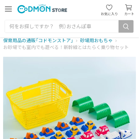
カ
ー
メ
お気に入り
カート
ニ
ト
ュ
を
ー
見
る
保育用品の通販「コドモンストア」
砂場用おもちゃ
お砂場でも室内でも遊べる！新幹線とはたらく乗り物セット