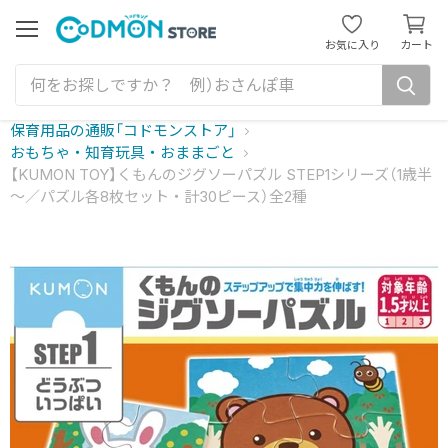
カ
ー
メ
お気に入り
カート
ニ
ト
ュ
を
ー
見
る
保育用品の通販「コドモンストア」
おもちゃ・知育玩具・おままごと
【KUMON TOY】くもんのジグソーパズル STEP1シリーズ（1歳半
～／パズル各8枚セット・計30ピース）全2種