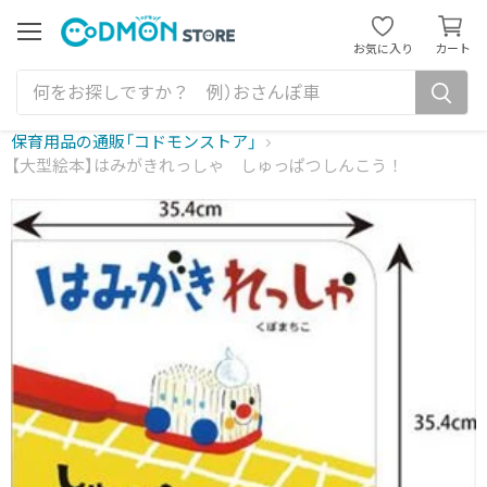
カ
ー
メ
お気に入り
カート
ニ
ト
ュ
を
ー
見
る
保育用品の通販「コドモンストア」
【大型絵本】はみがきれっしゃ しゅっぱつしんこう！