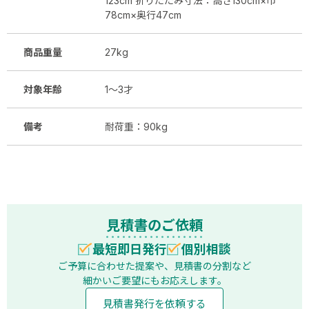
123cm 折りたたみ寸法：高さ130cm×巾
78cm×奥行47cm
商品重量
27kg
対象年齢
1～3才
備考
耐荷重：90kg
見積書のご依頼
最短即日発行
個別相談
ご予算に合わせた提案や、見積書の分割など
細かいご要望にもお応えします。
見積書発行を依頼する