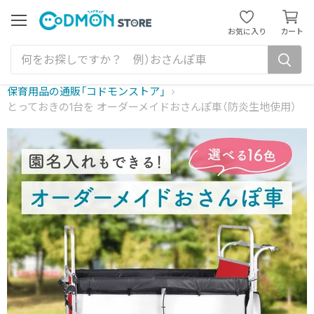
カ
ー
メ
お気に入り
カート
ニ
ト
ュ
を
ー
見
る
保育用品の通販「コドモンストア」
とっておきの1台を オーダーメイドおさんぽ車（防炎生地使用）