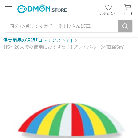
カ
ー
メ
お気に入り
カート
ニ
ト
ュ
を
ー
見
る
保育用品の通販「コドモンストア」
【15～20人での使用におすすめ！】プレイバルーン(直径5m)