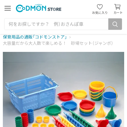
カ
ー
メ
お気に入り
カート
ニ
ト
ュ
を
ー
見
る
保育用品の通販「コドモンストア」
大容量だから大人数で楽しめる！ 砂場セット（ジャンボ）