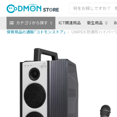
カテゴリから探す
ICT関連用品
衛生用品
保育用品の通販「コドモンストア」
UNIPEX 防滴形ハイパー