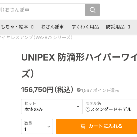
おもちゃ・絵本
おさんぽ車
すくわく用品
防災用品
ワイヤレスアンプ（WA-872シリーズ）
UNIPEX 防滴形ハイパーワ
ズ）
156,750
円（税込）
1,567
ポイント還元
セット
モデル名
数量
カートに入れる