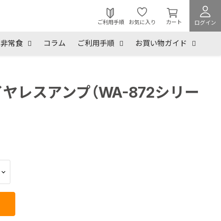
カ
ー
ご利用手順
お気に入り
カート
ログイン
ト
を
非常食
コラム
ご利用手順
お買い物ガイド
見
る
イヤレスアンプ（WA-872シリー