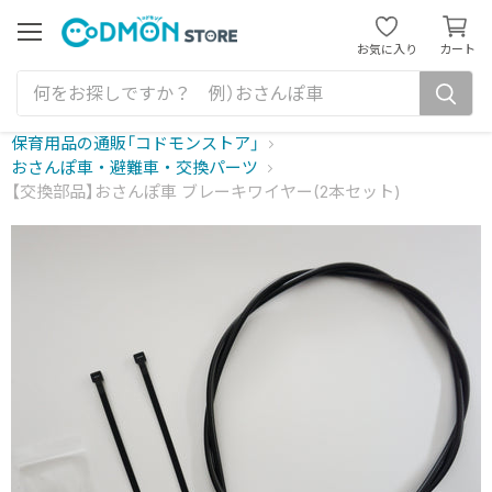
カ
ー
メ
お気に入り
カート
ニ
ト
ュ
を
ー
見
る
保育用品の通販「コドモンストア」
おさんぽ車・避難車・交換パーツ
【交換部品】おさんぽ車 ブレーキワイヤー(2本セット)