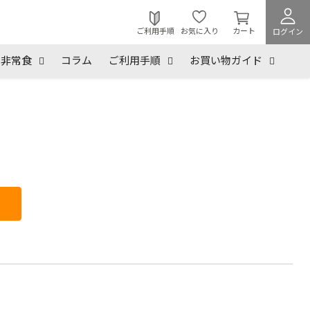
カ
ー
ご利用手順
お気に入り
カート
ログイン
ト
を
非常食
コラム
ご利用手順
お買い物ガイド
見
る