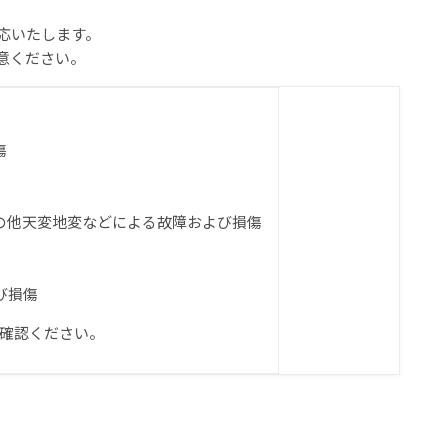
応いたします。
意ください。
傷
その他天変地変などによる故障および損傷
び損傷
確認ください。