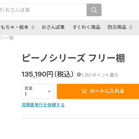
おもちゃ・絵本
おさんぽ車
すくわく用品
防災用品
フリー棚
ピーノシリーズ フリー棚
135,190
円（税込）
1,351
ポイント還元
数量
カートに入れる
見積書発行を依頼する