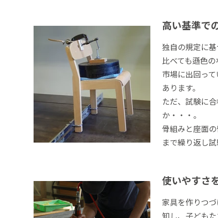
高い基準で
独自の規定に基
比べても遜色の
市場に出回って
あります。
ただ、試験に合
か・・・。
骨組みと座面の
まで繰り返し試
使いやすさ
家具を作りつづ
知し、子どもた