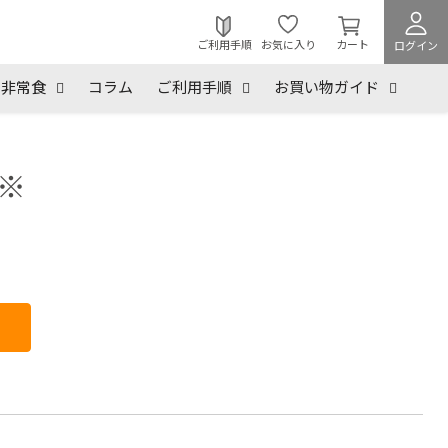
カ
ー
ご利用手順
お気に入り
カート
ログイン
ト
を
非常食
コラム
ご利用手順
お買い物ガイド
見
る
※