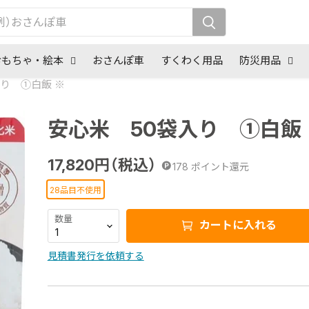
おもちゃ・絵本
おさんぽ車
すくわく用品
防災用品
り ①白飯 ※
安心米 50袋入り ①白飯 
17,820
円（税込）
178
ポイント還元
28品目不使用
数量
カートに入れる
見積書発行を依頼する