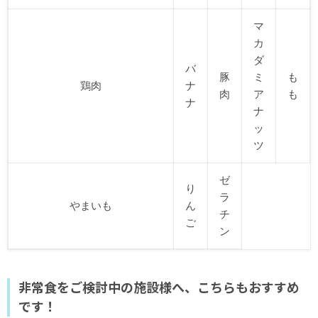
マ
カ
ダ
バ
豚
ミ
も
鶏肉
ナ
肉
ア
も
ナ
ナ
ッ
ツ
ゼ
り
ラ
やまいも
ん
チ
ご
ン
非常食をご検討中の施設様へ、こちらもおすすめ
です！