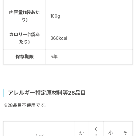
内容量(1袋あた
100g
り)
カロリー(1袋あ
366kcal
たり)
保存期限
5年
アレルギー特定原材料等28品目
※28品目不使用です。
く
か
小
そ