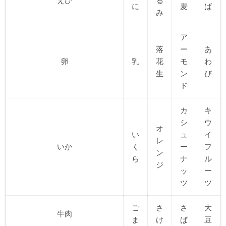
えび
る
に
麦
ば
み
ア
落
ー
あ
卵
乳
花
モ
わ
生
ン
び
ド
カ
キ
シ
ウ
オ
い
ュ
イ
レ
いか
く
ー
フ
ン
ら
ナ
ル
ジ
ッ
ー
ツ
ツ
ご
さ
さ
大
牛肉
ま
け
ば
豆