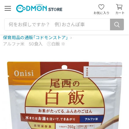
カ
ー
メ
お気に入り
カート
ニ
ト
ュ
を
ー
見
る
保育用品の通販「コドモンストア」
アルファ米 50食入 ①白飯 ※