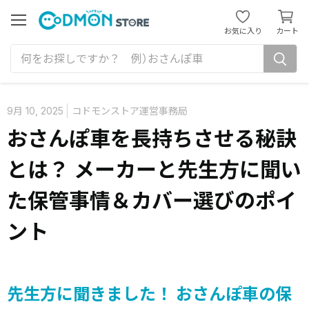
カ
ー
メ
お気に入り
カート
ニ
ト
ュ
を
ー
見
る
9月 10, 2025
コドモンストア運営事務局
おさんぽ車を長持ちさせる秘訣
とは？ メーカーと先生方に聞い
た保管事情＆カバー選びのポイ
ント
先生方に聞きました！ おさんぽ車の保